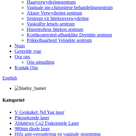
Haarverwyderingsentrum
Vaginale nie-chirurgiese behandelingsentrum
Aknee Verwydering sentrum
Sentrum vir littekenverwydering
Vaskulêre letsels sentrum
Hipertrofiese litteken sentrum
Kortikosteroïed-afhanklike Dermitis sentrum
Prikkelbaarheid Velsiekte sentrum
Nuus
Gereelde vrae
Oor ons
Ons uitstalling
Kontak Ons
English
Kategorieë
V Geskakel: Nd Yag laser
Pikosekonde laser
Ablatiewe Co2 Fraksionele Laser
980nm diode laser
Hifu anti-veroudering en vaginale stramming