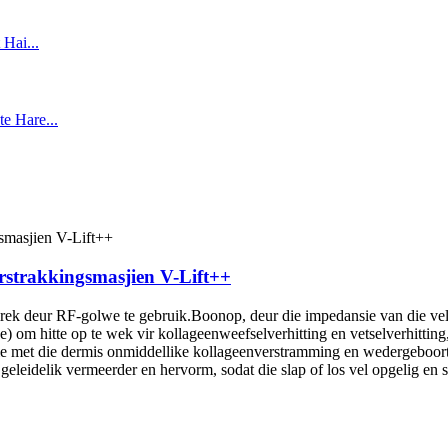
erstrakkingsmasjien V-Lift++
irek deur RF-golwe te gebruik.Boonop, deur die impedansie van die vel 
e) om hitte op te wek vir kollageenweefselverhitting en vetselverhittin
asie met die dermis onmiddellike kollageenverstramming en wedergeboort
geleidelik vermeerder en hervorm, sodat die slap of los vel opgelig en