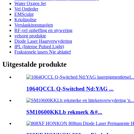
Water Oxgen Jet
Vel Ontleder
EMSculpt
Kriolipolise
Verslankingsmasjien
RF-vel opheffing en stywering
velsorg produkte
Diode Laser Haarverwydering
IPL (Intense Pulsed Light)
Fraksionele lasers Nie ablatief
Uitgestalde produkte
1064QCCL Q-Switched Nd:YAG ...
SM10600KKLb rekmerk &#...