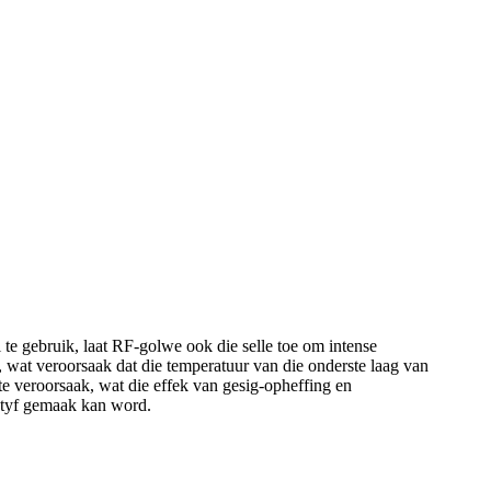
te gebruik, laat RF-golwe ook die selle toe om intense
g, wat veroorsaak dat die temperatuur van die onderste laag van
e veroorsaak, wat die effek van gesig-opheffing en
 styf gemaak kan word.