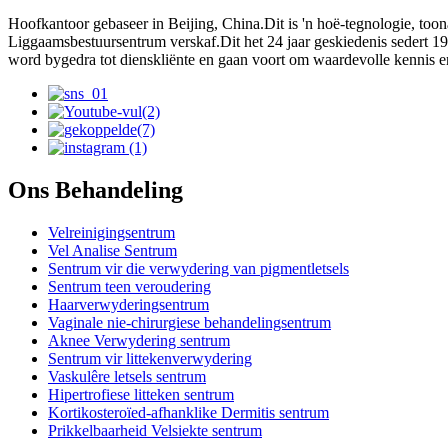
Hoofkantoor gebaseer in Beijing, China.Dit is 'n hoë-tegnologie, to
Liggaamsbestuursentrum verskaf.Dit het 24 jaar geskiedenis sedert 
word bygedra tot dienskliënte en gaan voort om waardevolle kennis en 
Ons Behandeling
Velreinigingsentrum
Vel Analise Sentrum
Sentrum vir die verwydering van pigmentletsels
Sentrum teen veroudering
Haarverwyderingsentrum
Vaginale nie-chirurgiese behandelingsentrum
Aknee Verwydering sentrum
Sentrum vir littekenverwydering
Vaskulêre letsels sentrum
Hipertrofiese litteken sentrum
Kortikosteroïed-afhanklike Dermitis sentrum
Prikkelbaarheid Velsiekte sentrum