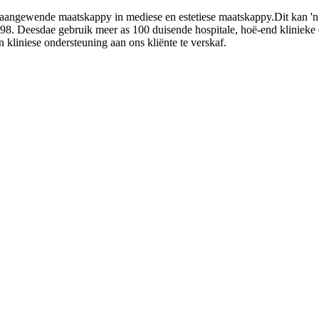
onaangewende maatskappy in mediese en estetiese maatskappy.Dit kan 'n
1998. Deesdae gebruik meer as 100 duisende hospitale, hoë-end klinie
kliniese ondersteuning aan ons kliënte te verskaf.