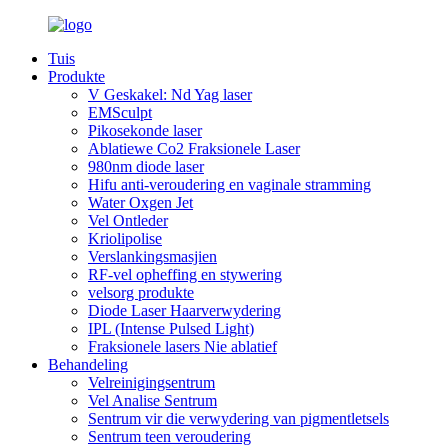
Tuis
Produkte
V Geskakel: Nd Yag laser
EMSculpt
Pikosekonde laser
Ablatiewe Co2 Fraksionele Laser
980nm diode laser
Hifu anti-veroudering en vaginale stramming
Water Oxgen Jet
Vel Ontleder
Kriolipolise
Verslankingsmasjien
RF-vel opheffing en stywering
velsorg produkte
Diode Laser Haarverwydering
IPL (Intense Pulsed Light)
Fraksionele lasers Nie ablatief
Behandeling
Velreinigingsentrum
Vel Analise Sentrum
Sentrum vir die verwydering van pigmentletsels
Sentrum teen veroudering