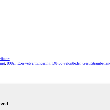
fkaart
ing
,
808al
,
Eon-vetvermindering
,
D8-3d-velontleder
,
Gesigstrambehan