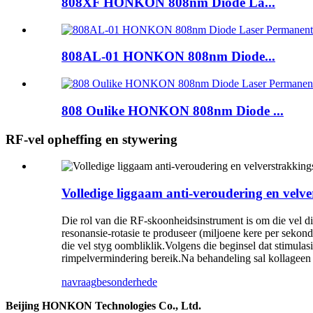
808XF HONKON 808nm Diode La...
808AL-01 HONKON 808nm Diode...
808 Oulike HONKON 808nm Diode ...
RF-vel opheffing en stywering
Volledige liggaam anti-veroudering en velv
Die rol van die RF-skoonheidsinstrument is om die vel d
resonansie-rotasie te produseer (miljoene kere per sekond
die vel styg oombliklik.Volgens die beginsel dat stimul
rimpelvermindering bereik.Na behandeling sal kollageen 
navraag
besonderhede
Beijing HONKON Technologies Co., Ltd.