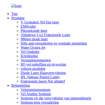
Tuis
Produkte
V Geskakel: Nd Yag laser
EMSculpt
Pikosekonde laser
Ablatiewe Co2 Fraksionele Laser
980nm diode laser
Hifu anti-veroudering en vaginale stramming
Water Oxgen Jet
Vel Ontleder
Kriolipolise
Verslankingsmasjien
RF-vel opheffing en stywering
velsorg produkte
Diode Laser Haarverwydering
IPL (Intense Pulsed Light)
Fraksionele lasers Nie ablatief
Behandeling
Velreinigingsentrum
Vel Analise Sentrum
Sentrum vir die verwydering van pigmentletsels
Sentrum teen veroudering