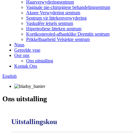
Haarverwyderingsentrum
Vaginale nie-chirurgiese behandelingsentrum
Aknee Verwydering sentrum
Sentrum vir littekenverwydering
Vaskulêre letsels sentrum
Hipertrofiese litteken sentrum
Kortikosteroïed-afhanklike Dermitis sentrum
Prikkelbaarheid Velsiekte sentrum
Nuus
Gereelde vrae
Oor ons
Ons uitstalling
Kontak Ons
English
Ons uitstalling
Uitstallingskou