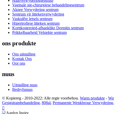
Haarverwyderingsentrum
Vaginale nie-chirurgiese behandelingsentrum
Aknee Verwydering sentrum
Sentrum vir littekenverwydering
Vaskulêre letsels sentrum
Hipertrofiese litteken sentrum
Kortikosteroïed-afhanklike Dermitis sentrum
Prikkelbaarheid Velsiekte sentrum
ons produkte
Ons uitstalling
Kontak Ons
Oor ons
nuus
Uitstalling nuus
Bedryfsnuus
© Kopiereg - 2010-2022: Alle regte voorbehou.
Warm produkte
-
Wer
Gesigstrambehandeling
,
808al
,
Permanente Wenkbroue Verwydering
