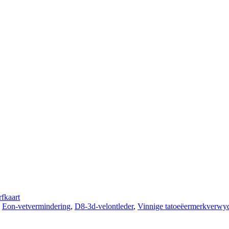
fkaart
,
Eon-vetvermindering
,
D8-3d-velontleder
,
Vinnige tatoeëermerkverwy